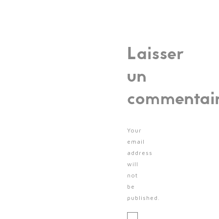
Laisser
un
commentai
Your
email
address
will
not
be
published.
Message