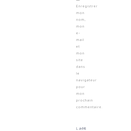
Enregistrer
mon
nom,
mon
e-
mail
et
mon
site
dans
le
navigateur
pour
mon
prochain
commentaire.