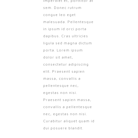
imperdiet et, porttitor at
sem. Donec rutrum
congue leo eget
malesuada. Pellentesque
in ipsum id orci porta
dapibus. Cras ultricies
ligula sed magna dictum
porta. Lorem ipsum
dolor sit amet,
consectetur adipiscing
elit. Praesent sapien
massa, convallis a
pellentesque nec,
egestas non nisi.
Praesent sapien massa,
convallis a pellentesque
nec, egestas non nisi.
Curabitur aliquet quam id
dui posuere blandit.